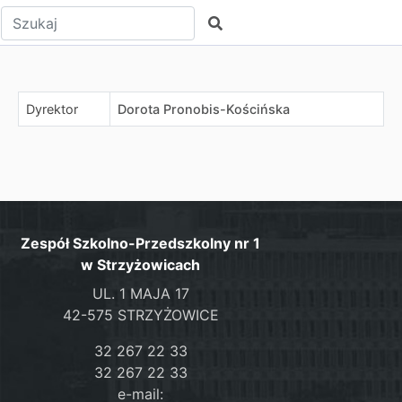
Wpisz tekst do wyszukania
Szukaj
Dyrektor
Dorota Pronobis-Kościńska
Zespół Szkolno-Przedszkolny nr 1
w Strzyżowicach
UL. 1 MAJA 17
42-575 STRZYŻOWICE
32 267 22 33
32 267 22 33
e-mail: